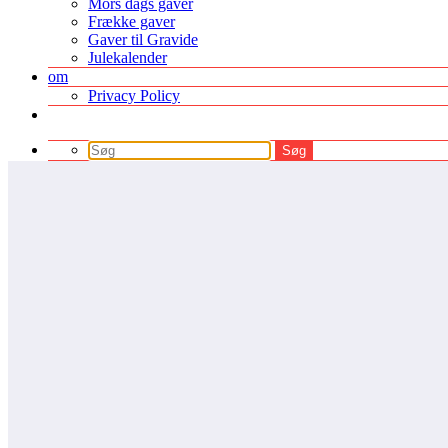
Mors dags gaver
Frække gaver
Gaver til Gravide
Julekalender
om
Privacy Policy