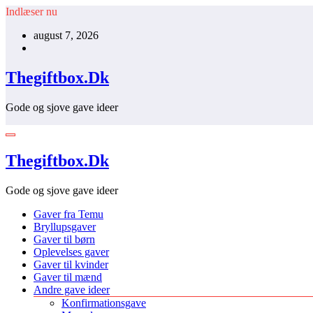
Videre
Indlæser nu
til
august 7, 2026
indhold
Thegiftbox.Dk
Gode og sjove gave ideer
Thegiftbox.Dk
Gode og sjove gave ideer
Gaver fra Temu
Bryllupsgaver
Gaver til børn
Oplevelses gaver
Gaver til kvinder
Gaver til mænd
Andre gave ideer
Konfirmationsgave