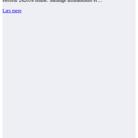
Herreur 242014 online. Samtlige armbåndsure er…
Læs mere