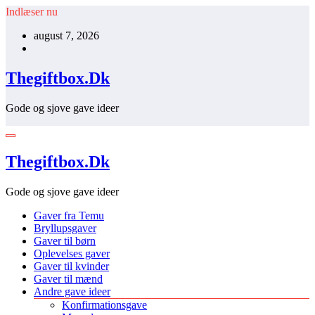
Videre
Indlæser nu
til
august 7, 2026
indhold
Thegiftbox.Dk
Gode og sjove gave ideer
Thegiftbox.Dk
Gode og sjove gave ideer
Gaver fra Temu
Bryllupsgaver
Gaver til børn
Oplevelses gaver
Gaver til kvinder
Gaver til mænd
Andre gave ideer
Konfirmationsgave