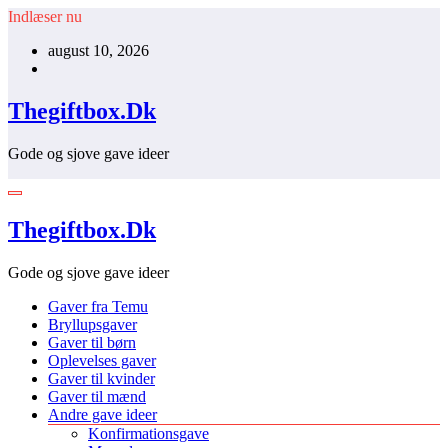
Videre
Indlæser nu
til
august 10, 2026
indhold
Thegiftbox.Dk
Gode og sjove gave ideer
Thegiftbox.Dk
Gode og sjove gave ideer
Gaver fra Temu
Bryllupsgaver
Gaver til børn
Oplevelses gaver
Gaver til kvinder
Gaver til mænd
Andre gave ideer
Konfirmationsgave