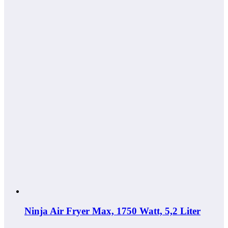
Ninja Air Fryer Max, 1750 Watt, 5,2 Liter