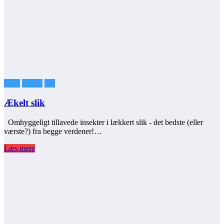
Børn
Mænd
Par
Ækelt slik
Omhyggeligt tillavede insekter i lækkert slik - det bedste (eller
værste?) fra begge verdener!…
Læs mere