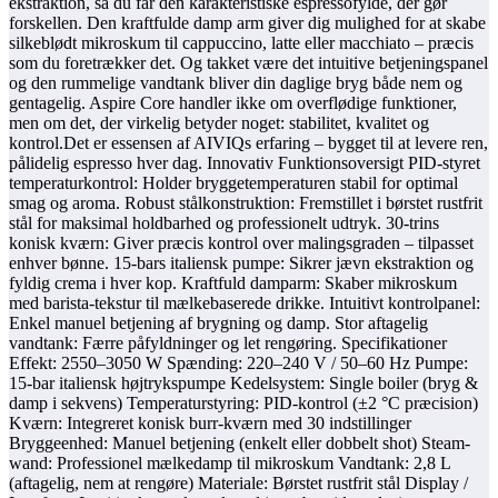
ekstraktion, så du får den karakteristiske espressofylde, der gør
forskellen. Den kraftfulde damp arm giver dig mulighed for at skabe
silkeblødt mikroskum til cappuccino, latte eller macchiato – præcis
som du foretrækker det. Og takket være det intuitive betjeningspanel
og den rummelige vandtank bliver din daglige bryg både nem og
gentagelig. Aspire Core handler ikke om overflødige funktioner,
men om det, der virkelig betyder noget: stabilitet, kvalitet og
kontrol.Det er essensen af AIVIQs erfaring – bygget til at levere ren,
pålidelig espresso hver dag. Innovativ Funktionsoversigt PID-styret
temperaturkontrol: Holder bryggetemperaturen stabil for optimal
smag og aroma. Robust stålkonstruktion: Fremstillet i børstet rustfrit
stål for maksimal holdbarhed og professionelt udtryk. 30-trins
konisk kværn: Giver præcis kontrol over malingsgraden – tilpasset
enhver bønne. 15-bars italiensk pumpe: Sikrer jævn ekstraktion og
fyldig crema i hver kop. Kraftfuld damparm: Skaber mikroskum
med barista-tekstur til mælkebaserede drikke. Intuitivt kontrolpanel:
Enkel manuel betjening af brygning og damp. Stor aftagelig
vandtank: Færre påfyldninger og let rengøring. Specifikationer
Effekt: 2550–3050 W Spænding: 220–240 V / 50–60 Hz Pumpe:
15-bar italiensk højtrykspumpe Kedelsystem: Single boiler (bryg &
damp i sekvens) Temperaturstyring: PID-kontrol (±2 °C præcision)
Kværn: Integreret konisk burr-kværn med 30 indstillinger
Bryggeenhed: Manuel betjening (enkelt eller dobbelt shot) Steam-
wand: Professionel mælkedamp til mikroskum Vandtank: 2,8 L
(aftagelig, nem at rengøre) Materiale: Børstet rustfrit stål Display /