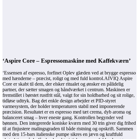
‘Aspire Core – Espressomaskine med Kaffekværn’
‘Essensen af espresso, forfinet Oplev glæden ved at brygge espresso
med hænderne – præcist, roligt og med fuld kontrol.AIVIQ Aspire
Core er skabt til dem, der elsker ritualet og ønsker en pålidelig
partner, der sætter smagen og håndværket i centrum. Maskinen er
fremstillet i børstet rustfrit stål, valgt for sin holdbarhed og sit rolige,
tidløse udtryk. Bag det enkle design arbejder et PID-styret
varmesystem, der holder temperaturen stabil med imponerende
præcision. Resultatet er en espresso med tæt crema, dyb aroma og
balanceret smag – hver eneste gang. Kontrollen begynder ved
bønnen. Den integrerede koniske kværn med 30 trin giver dig frihed
til at finjustere malingsgraden til både ristning og opskrift. Sammen
med den 15-bars italienske pumpe sikres en jævn og kraftfuld