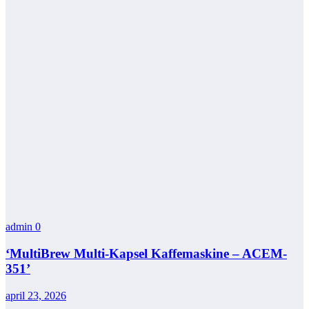
admin
0
‘MultiBrew Multi-Kapsel Kaffemaskine – ACEM-
351’
april 23, 2026