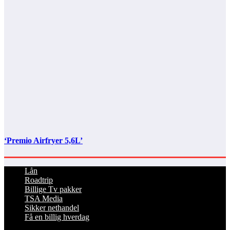
‘Premio Airfryer 5,6L’
Lån
Roadtrip
Billige Tv pakker
TSA Media
Sikker nethandel
Få en billig hverdag