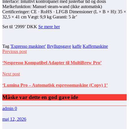
Interface: Intuitivt kontrolpanel med justerbar tid og dosis
Mælkefunktion: Manuel steam-wand (ikke automatisk)
Certificeringer: CE · RoHS · LFGB Dimensioner (L × B × H): 35 ×
32,5 × 41 cm Vægt: 9,9 kg Garanti: 5 år’
Set til ‘2999’ DKK
Se mere her
Tag
'Espresso maskiner'
Bryllupsgave
kaffe
Kaffemaskine
Previous post
‘Nespresso Kompatibel Adapter til MultiBrew Pro’
Next post
‘Lumina Pro – Automatisk espressomaskine (Copy) 1’
Måske var dette en god gave ide
admin
0
maj 12, 2026