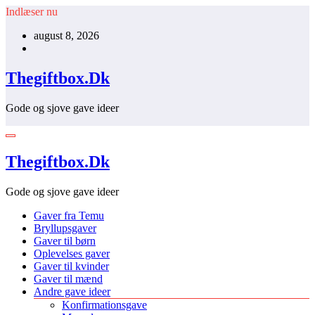
Videre
Indlæser nu
til
august 8, 2026
indhold
Thegiftbox.Dk
Gode og sjove gave ideer
Thegiftbox.Dk
Gode og sjove gave ideer
Gaver fra Temu
Bryllupsgaver
Gaver til børn
Oplevelses gaver
Gaver til kvinder
Gaver til mænd
Andre gave ideer
Konfirmationsgave