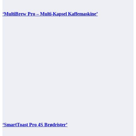
‘MultiBrew Pro – Multi-Kapsel Kaffemaskine’
‘SmartToast Pro 4S Brødrister’