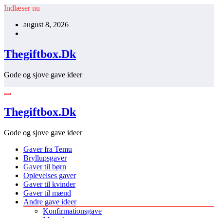
Videre
Indlæser nu
til
august 8, 2026
indhold
Thegiftbox.Dk
Gode og sjove gave ideer
Thegiftbox.Dk
Gode og sjove gave ideer
Gaver fra Temu
Bryllupsgaver
Gaver til børn
Oplevelses gaver
Gaver til kvinder
Gaver til mænd
Andre gave ideer
Konfirmationsgave