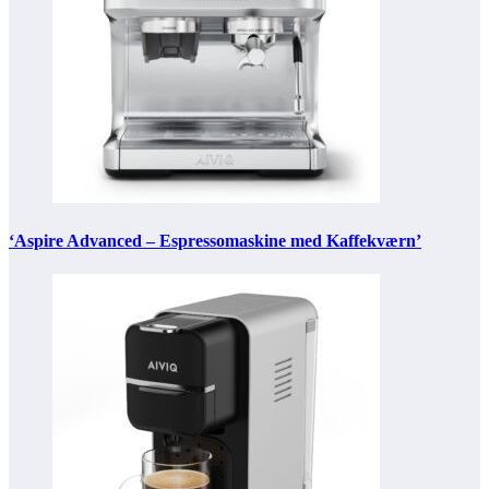
‘Aspire Advanced – Espressomaskine med Kaffekværn’