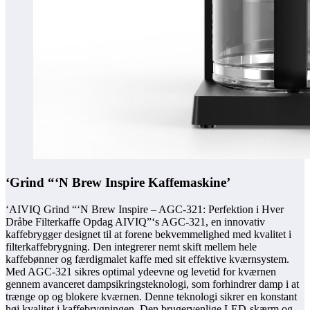
‘Grind “‘N Brew Inspire Kaffemaskine’
‘AIVIQ Grind “‘N Brew Inspire – AGC-321: Perfektion i Hver
Dråbe Filterkaffe Opdag AIVIQ”‘s AGC-321, en innovativ
kaffebrygger designet til at forene bekvemmelighed med kvalitet i
filterkaffebrygning. Den integrerer nemt skift mellem hele
kaffebønner og færdigmalet kaffe med sit effektive kværnsystem.
Med AGC-321 sikres optimal ydeevne og levetid for kværnen
gennem avanceret dampsikringsteknologi, som forhindrer damp i at
trænge op og blokere kværnen. Denne teknologi sikrer en konstant
høj kvalitet i kaffebrygningen. Den brugervenlige LED-skærm og