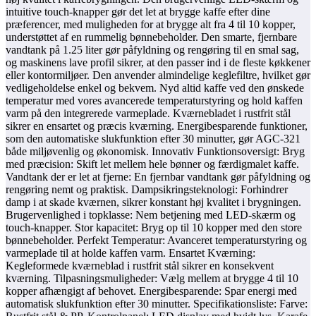
intuitive touch-knapper gør det let at brygge kaffe efter dine
præferencer, med muligheden for at brygge alt fra 4 til 10 kopper,
understøttet af en rummelig bønnebeholder. Den smarte, fjernbare
vandtank på 1.25 liter gør påfyldning og rengøring til en smal sag,
og maskinens lave profil sikrer, at den passer ind i de fleste køkkener
eller kontormiljøer. Den anvender almindelige keglefiltre, hvilket gør
vedligeholdelse enkel og bekvem. Nyd altid kaffe ved den ønskede
temperatur med vores avancerede temperaturstyring og hold kaffen
varm på den integrerede varmeplade. Kværnebladet i rustfrit stål
sikrer en ensartet og præcis kværning. Energibesparende funktioner,
som den automatiske slukfunktion efter 30 minutter, gør AGC-321
både miljøvenlig og økonomisk. Innovativ Funktionsoversigt: Bryg
med præcision: Skift let mellem hele bønner og færdigmalet kaffe.
Vandtank der er let at fjerne: En fjernbar vandtank gør påfyldning og
rengøring nemt og praktisk. Dampsikringsteknologi: Forhindrer
damp i at skade kværnen, sikrer konstant høj kvalitet i brygningen.
Brugervenlighed i topklasse: Nem betjening med LED-skærm og
touch-knapper. Stor kapacitet: Bryg op til 10 kopper med den store
bønnebeholder. Perfekt Temperatur: Avanceret temperaturstyring og
varmeplade til at holde kaffen varm. Ensartet Kværning:
Kegleformede kværneblad i rustfrit stål sikrer en konsekvent
kværning. Tilpasningsmuligheder: Vælg mellem at brygge 4 til 10
kopper afhængigt af behovet. Energibesparende: Spar energi med
automatisk slukfunktion efter 30 minutter. Specifikationsliste: Farve: