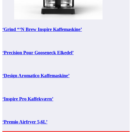
‘Grind “‘N Brew Inspire Kaffemaskine’
‘Precision Pour Gooseneck Elkedel’
‘Design Aromatico Kaffemaskine’
‘Inspire Pro Kaffekværn’
‘Premio Airfryer 5,6L’