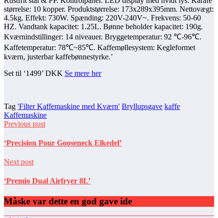
Rustfrit stål & PP. Kontrolpanel: LED display med hvidt lys. Karafe
størrelse: 10 kopper. Produktstørrelse: 173x289x395mm. Nettovægt:
4.5kg. Effekt: 730W. Spænding: 220V-240V~. Frekvens: 50-60
HZ. Vandtank kapacitet: 1.25L. Bønne beholder kapacitet: 190g.
Kværnindstillinger: 14 niveauer. Bryggetemperatur: 92 ℃-96℃.
Kaffetemperatur: 78℃~85℃. Kaffemøllesystem: Kegleformet
kværn, justerbar kaffebønnestyrke.’
Set til ‘1499’ DKK
Se mere her
Tag
'Filter Kaffemaskine med Kværn'
Bryllupsgave
kaffe
Kaffemaskine
Previous post
‘Precision Pour Gooseneck Elkedel’
Next post
‘Premio Dual Airfryer 8L’
Måske var dette en god gave ide