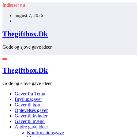
Videre
Indlæser nu
til
august 7, 2026
indhold
Thegiftbox.Dk
Gode og sjove gave ideer
Thegiftbox.Dk
Gode og sjove gave ideer
Gaver fra Temu
Bryllupsgaver
Gaver til børn
Oplevelses gaver
Gaver til kvinder
Gaver til mænd
Andre gave ideer
Konfirmationsgave