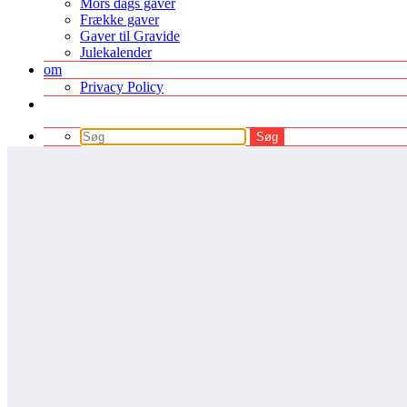
Mors dags gaver
Frække gaver
Gaver til Gravide
Julekalender
om
Privacy Policy