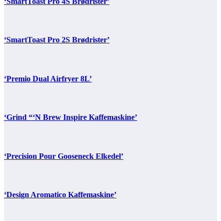
‘SmartToast Pro 4S Brødrister’
‘SmartToast Pro 2S Brødrister’
‘Premio Dual Airfryer 8L’
‘Grind “‘N Brew Inspire Kaffemaskine’
‘Precision Pour Gooseneck Elkedel’
‘Design Aromatico Kaffemaskine’