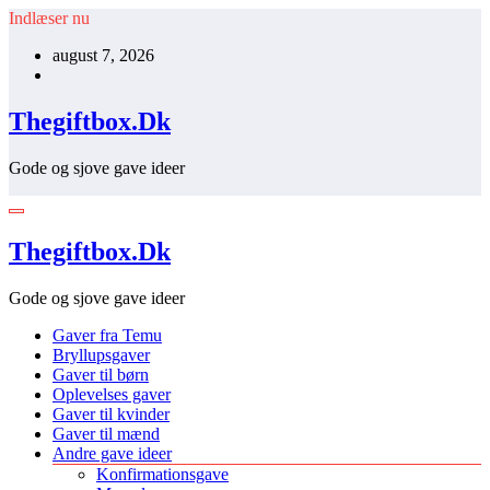
Videre
Indlæser nu
til
august 7, 2026
indhold
Thegiftbox.Dk
Gode og sjove gave ideer
Thegiftbox.Dk
Gode og sjove gave ideer
Gaver fra Temu
Bryllupsgaver
Gaver til børn
Oplevelses gaver
Gaver til kvinder
Gaver til mænd
Andre gave ideer
Konfirmationsgave