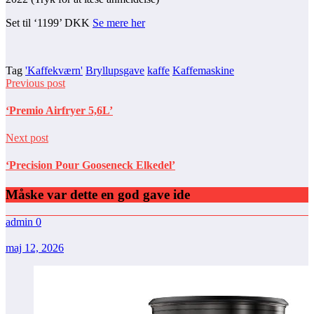
Set til ‘1199’ DKK
Se mere her
Tag
'Kaffekværn'
Bryllupsgave
kaffe
Kaffemaskine
Previous post
‘Premio Airfryer 5,6L’
Next post
‘Precision Pour Gooseneck Elkedel’
Måske var dette en god gave ide
admin
0
maj 12, 2026