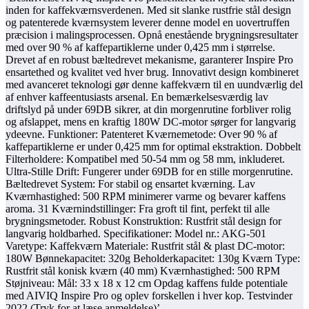
inden for kaffekværnsverdenen. Med sit slanke rustfrie stål design
og patenterede kværnsystem leverer denne model en uovertruffen
præcision i malingsprocessen. Opnå enestående brygningsresultater
med over 90 % af kaffepartiklerne under 0,425 mm i størrelse.
Drevet af en robust bæltedrevet mekanisme, garanterer Inspire Pro
ensartethed og kvalitet ved hver brug. Innovativt design kombineret
med avanceret teknologi gør denne kaffekværn til en uundværlig del
af enhver kaffeentusiasts arsenal. En bemærkelsesværdig lav
driftslyd på under 69DB sikrer, at din morgenrutine forbliver rolig
og afslappet, mens en kraftig 180W DC-motor sørger for langvarig
ydeevne. Funktioner: Patenteret Kværnemetode: Over 90 % af
kaffepartiklerne er under 0,425 mm for optimal ekstraktion. Dobbelt
Filterholdere: Kompatibel med 50-54 mm og 58 mm, inkluderet.
Ultra-Stille Drift: Fungerer under 69DB for en stille morgenrutine.
Bæltedrevet System: For stabil og ensartet kværning. Lav
Kværnhastighed: 500 RPM minimerer varme og bevarer kaffens
aroma. 31 Kværnindstillinger: Fra groft til fint, perfekt til alle
brygningsmetoder. Robust Konstruktion: Rustfrit stål design for
langvarig holdbarhed. Specifikationer: Model nr.: AKG-501
Varetype: Kaffekværn Materiale: Rustfrit stål & plast DC-motor:
180W Bønnekapacitet: 320g Beholderkapacitet: 130g Kværn Type:
Rustfrit stål konisk kværn (40 mm) Kværnhastighed: 500 RPM
Støjniveau: Mål: 33 x 18 x 12 cm Opdag kaffens fulde potentiale
med AIVIQ Inspire Pro og oplev forskellen i hver kop. Testvinder
2022 (Tryk for at læse anmeldelse)’