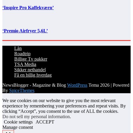
‘Inspire Pro Kaffekværn’
‘Premio Airfryer 5,6L’
Lån
Roadtrip
Billige Tv pakker
TSA Media
Sikker nethandel
Få en billig hverdag
NewsBlogger - Magazine & Blog
WordPress
Tema 2026 | Powered
By
SpiceThemes
We use cookies on our website to give you the most relevant
experience by remembering your preferences and repeat visits. By
clicking “Accept”, you consent to the use of ALL the cookies.
Do not sell my personal information
.
Cookie settings
ACCEPT
Manage consent