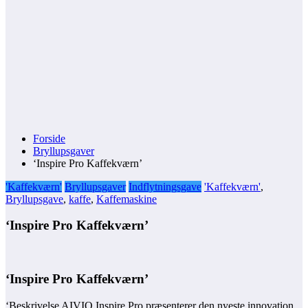
Forside
Bryllupsgaver
‘Inspire Pro Kaffekværn’
'Kaffekværn'
Bryllupsgaver
Indflytningsgave
'Kaffekværn'
,
Bryllupsgave
,
kaffe
,
Kaffemaskine
‘Inspire Pro Kaffekværn’
‘Inspire Pro Kaffekværn’
‘Beskrivelse AIVIQ Inspire Pro præsenterer den nyeste innovation