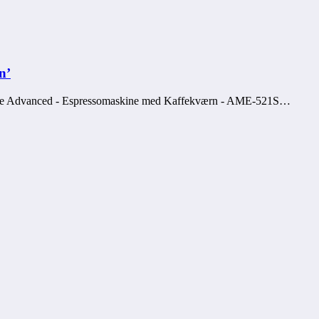
n’
ire Advanced - Espressomaskine med Kaffekværn - AME-521S…