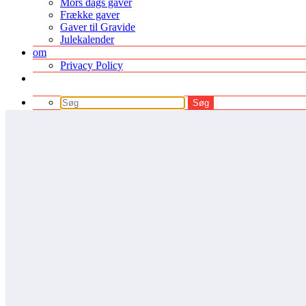
Mors dags gaver
Frække gaver
Gaver til Gravide
Julekalender
om
Privacy Policy