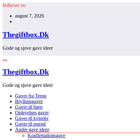
Videre
Indlæser nu
til
august 7, 2026
indhold
Thegiftbox.Dk
Gode og sjove gave ideer
Thegiftbox.Dk
Gode og sjove gave ideer
Gaver fra Temu
Bryllupsgaver
Gaver til børn
Oplevelses gaver
Gaver til kvinder
Gaver til mænd
Andre gave ideer
Konfirmationsgave