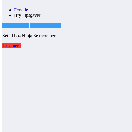
Forside
Bryllupsgaver
Bryllupsgaver
Indflytningsgave
Set til hos Ninja Se mere her
Læs mere