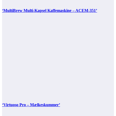
‘MultiBrew Multi-Kapsel Kaffemaskine – ACEM-351’
‘Virtuoso Pro – Mælkeskummer’