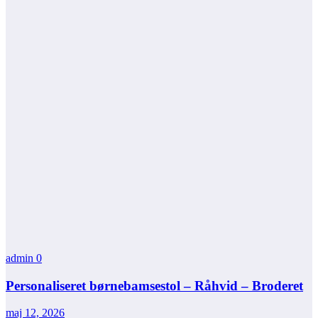
admin
0
Personaliseret børnebamsestol – Råhvid – Broderet
maj 12, 2026