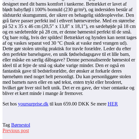
designet med dit barns komfort i tankerne. Betrækket er lavet af
blødt babyfløjl i 100% bomuld (230 gr/m²), og indersiden består af
slidstærkt skumgummi, der sikrer en behagelig siddeoplevelse. Den
grå farve passer perfekt ind i ethvert børneværelse. Med en størrelse
på 52 x 35 x 46 cm (20,5″ x 13,8″ x 18,1″), en sædehøjde på 18 cm
og en sædebredde på 28 cm, er denne børnestol perfekt til de små.
Og bare rolig, hvis der spildes! Betrækket og hynden kan nemt tages
af og vaskes separat ved 30 °C (husk at vaske med vrangen ud).
Dette gør stolen utrolig praktisk for travle forældre. Leder du efter
den perfekte barselsgave, en unik fødselsdagsgave til et lille barn,
eller måske en særlig dåbsgave? Denne personaliserede børnestol er
ideel til at fejre de små og skabe varige minder. Den er også en
fantastisk gave til bedsteforældre, der ønsker at forkæle deres
børnebørn med noget helt personligt. Du kan personliggøre stolen
med barnets navn eller en sød tekst, enten trykt eller broderet,
hvilket gør hver stol helt unik. Det er en gave, der viser omtanke og
bliver et kært minde i mange år fremover.
Set hos
yoursurprise.dk
til kun 659.00 DKK Se mere
HER
Tag
Børnestol
Previous post