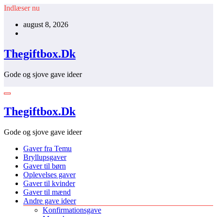
Videre
Indlæser nu
til
august 8, 2026
indhold
Thegiftbox.Dk
Gode og sjove gave ideer
Thegiftbox.Dk
Gode og sjove gave ideer
Gaver fra Temu
Bryllupsgaver
Gaver til børn
Oplevelses gaver
Gaver til kvinder
Gaver til mænd
Andre gave ideer
Konfirmationsgave