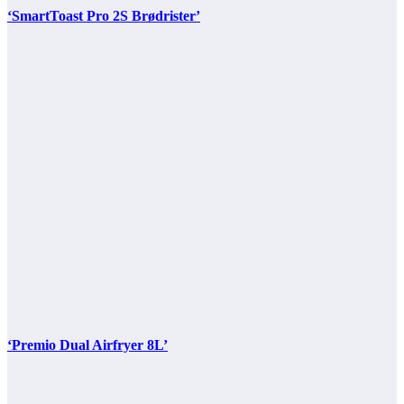
‘SmartToast Pro 2S Brødrister’
‘Premio Dual Airfryer 8L’