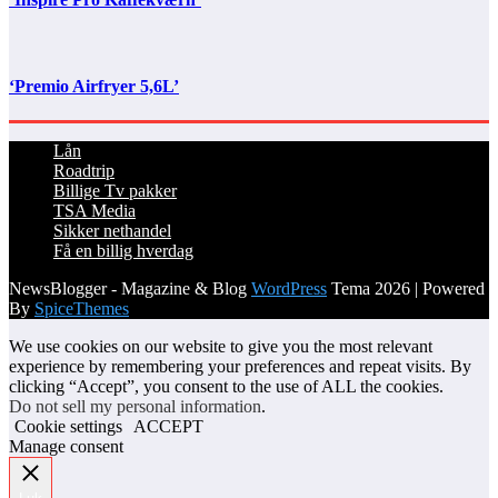
‘Premio Airfryer 5,6L’
Lån
Roadtrip
Billige Tv pakker
TSA Media
Sikker nethandel
Få en billig hverdag
NewsBlogger - Magazine & Blog
WordPress
Tema 2026 | Powered
By
SpiceThemes
We use cookies on our website to give you the most relevant
experience by remembering your preferences and repeat visits. By
clicking “Accept”, you consent to the use of ALL the cookies.
Do not sell my personal information
.
Cookie settings
ACCEPT
Manage consent