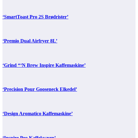
‘SmartToast Pro 2S Brødrister’
‘Premio Dual Airfryer 8L’
‘Grind “‘N Brew Inspire Kaffemaskine’
‘Precision Pour Gooseneck Elkedel’
‘Design Aromatico Kaffemaskine’
‘Inspire Pro Kaffekværn’