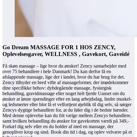
Go Dream MASSAGE FOR 1 HOS ZENCY,
Oplevelsesgaver, WELLNESS , Gavekort, Gaveidé
Få skøn massage – lige hvor du ønsker! Zency samarbejder med
over 75 behandlere i hele Danmark! Du kan derfor få en
afslappende massage, lige der i landet, hvor du har brug for det.
Zency tilbyder en bred vifte af massageformer, der imødekommer
dine specifikke behov: dybdegående massage, fysiurgisk
behandling, gravidmassage eller noget helt fjerde Uanset om du
ønsker at løsne spændinger efter en lang arbejdsdag, lindre muskel-
og ledsmerter eller blot få et velfortjent øjeblik til dig selv, så sørger
Zencys dygtige behandlere for, at du føler dig i de bedste hænder.
Med denne oplevelse kan du frit vælge mellem Zencys behandlere,
samt hvilken behandling du ønsker for gavekortets værdi på 349,-
Forkæl dig selv eller en du holder af med en massage, der
genopliver krop og sind. Book din tid i dag, og oplev velvære på et