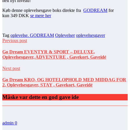
helt nyt niveau!
Køb denne oplevelsesgave boks direkte fra
GODREAM
for
kun 349 DKK
se mere her
Tag
oplevelse. GODREAM
Oplevelser
oplevelsesgaver
Previous post
Go Dream EVENTYR & SPORT – DELUXE,
Oplevelsesgaver, ADVENTURE , Gavekort, Gaveidé
Next post
Go Dream KRO- OG HOTELOPHOLD MED MIDDAG FOR
2, Oplevelsesgaver, STAY , Gavekort, Gaveidé
Måske var dette en god gave ide
admin
0