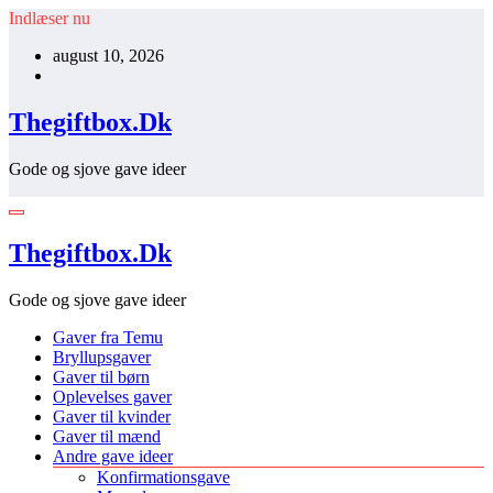
Videre
Indlæser nu
til
august 10, 2026
indhold
Thegiftbox.Dk
Gode og sjove gave ideer
Thegiftbox.Dk
Gode og sjove gave ideer
Gaver fra Temu
Bryllupsgaver
Gaver til børn
Oplevelses gaver
Gaver til kvinder
Gaver til mænd
Andre gave ideer
Konfirmationsgave