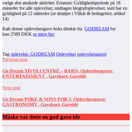
vælge den ønskede aktivitet. Erratum: Gyldighedsperiode på 18
måneder for alle oplevelser, undtagen biografoplevelser, som har en
gyldighed på 12 måneder (se detaljer i Vilkår & betingelser, artikel
14)
Køb denne oplevelsesgave boks direkte fra
GODREAM
for
kun 2589 DKK
se mere her
Tag
oplevelse. GODREAM
Oplevelser
oplevelsesgaver
Previous post
Go Dream TIVOLI ENTRÉ – BARN, Oplevelsesgaver,
ENTERTAINMENT , Gavekort, Gaveidé
Next post
Go Dream POKE & SONS FOR 2, Oplevelsesgaver,
GASTRONOMY , Gavekort, Gaveidé
Måske var dette en god gave ide