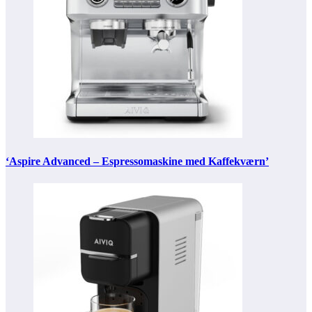
‘Aspire Advanced – Espressomaskine med Kaffekværn’