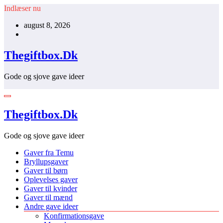
Videre
Indlæser nu
til
august 8, 2026
indhold
Thegiftbox.Dk
Gode og sjove gave ideer
Thegiftbox.Dk
Gode og sjove gave ideer
Gaver fra Temu
Bryllupsgaver
Gaver til børn
Oplevelses gaver
Gaver til kvinder
Gaver til mænd
Andre gave ideer
Konfirmationsgave