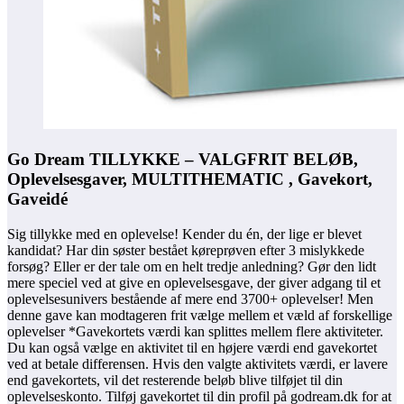
Go Dream TILLYKKE – VALGFRIT BELØB,
Oplevelsesgaver, MULTITHEMATIC , Gavekort,
Gaveidé
Sig tillykke med en oplevelse! Kender du én, der lige er blevet
kandidat? Har din søster bestået køreprøven efter 3 mislykkede
forsøg? Eller er der tale om en helt tredje anledning? Gør den lidt
mere speciel ved at give en oplevelsesgave, der giver adgang til et
oplevelsesunivers bestående af mere end 3700+ oplevelser! Men
denne gave kan modtageren frit vælge mellem et væld af forskellige
oplevelser *Gavekortets værdi kan splittes mellem flere aktiviteter.
Du kan også vælge en aktivitet til en højere værdi end gavekortet
ved at betale differensen. Hvis den valgte aktivitets værdi, er lavere
end gavekortets, vil det resterende beløb blive tilføjet til din
oplevelseskonto. Tilføj gavekortet til din profil på godream.dk for at