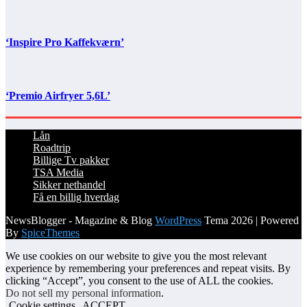
‘Inspire Pro Kaffekværn’
‘Premio Airfryer 5,6L’
Lån
Roadtrip
Billige Tv pakker
TSA Media
Sikker nethandel
Få en billig hverdag
NewsBlogger - Magazine & Blog
WordPress
Tema 2026 | Powered
By
SpiceThemes
We use cookies on our website to give you the most relevant
experience by remembering your preferences and repeat visits. By
clicking “Accept”, you consent to the use of ALL the cookies.
Do not sell my personal information
.
Cookie settings
ACCEPT