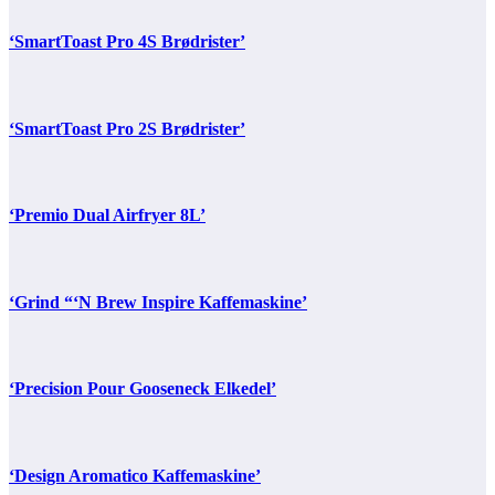
‘SmartToast Pro 4S Brødrister’
‘SmartToast Pro 2S Brødrister’
‘Premio Dual Airfryer 8L’
‘Grind “‘N Brew Inspire Kaffemaskine’
‘Precision Pour Gooseneck Elkedel’
‘Design Aromatico Kaffemaskine’