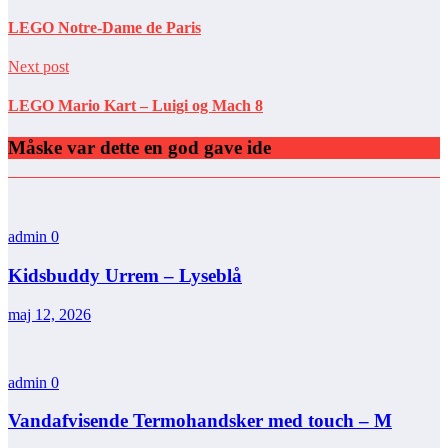
LEGO Notre-Dame de Paris
Next post
LEGO Mario Kart – Luigi og Mach 8
Måske var dette en god gave ide
admin
0
Kidsbuddy Urrem – Lyseblå
maj 12, 2026
admin
0
Vandafvisende Termohandsker med touch – M