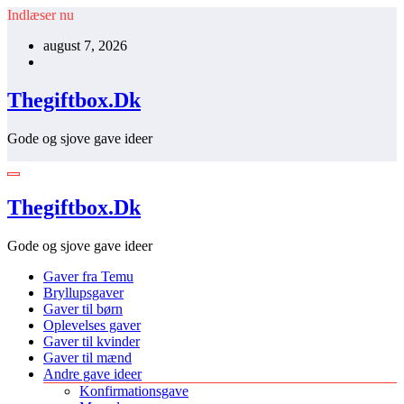
Videre
Indlæser nu
til
august 7, 2026
indhold
Thegiftbox.Dk
Gode og sjove gave ideer
Thegiftbox.Dk
Gode og sjove gave ideer
Gaver fra Temu
Bryllupsgaver
Gaver til børn
Oplevelses gaver
Gaver til kvinder
Gaver til mænd
Andre gave ideer
Konfirmationsgave