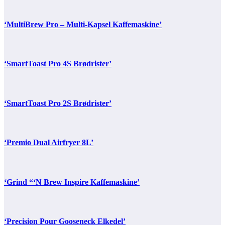
‘MultiBrew Pro – Multi-Kapsel Kaffemaskine’
‘SmartToast Pro 4S Brødrister’
‘SmartToast Pro 2S Brødrister’
‘Premio Dual Airfryer 8L’
‘Grind “‘N Brew Inspire Kaffemaskine’
‘Precision Pour Gooseneck Elkedel’