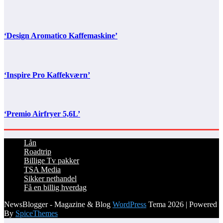
‘Design Aromatico Kaffemaskine’
‘Inspire Pro Kaffekværn’
‘Premio Airfryer 5,6L’
Lån
Roadtrip
Billige Tv pakker
TSA Media
Sikker nethandel
Få en billig hverdag
NewsBlogger - Magazine & Blog
WordPress
Tema 2026 | Powered
By
SpiceThemes