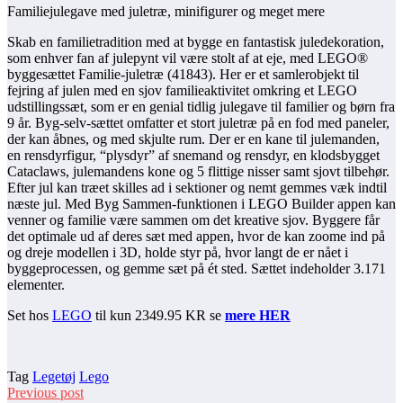
Familiejulegave med juletræ, minifigurer og meget mere
Skab en familietradition med at bygge en fantastisk juledekoration,
som enhver fan af julepynt vil være stolt af at eje, med LEGO®
byggesættet Familie-juletræ (41843). Her er et samlerobjekt til
fejring af julen med en sjov familieaktivitet omkring et LEGO
udstillingssæt, som er en genial tidlig julegave til familier og børn fra
9 år. Byg-selv-sættet omfatter et stort juletræ på en fod med paneler,
der kan åbnes, og med skjulte rum. Der er en kane til julemanden,
en rensdyrfigur, “plysdyr” af snemand og rensdyr, en klodsbygget
Cataclaws, julemandens kone og 5 flittige nisser samt sjovt tilbehør.
Efter jul kan træet skilles ad i sektioner og nemt gemmes væk indtil
næste jul. Med Byg Sammen-funktionen i LEGO Builder appen kan
venner og familie være sammen om det kreative sjov. Byggere får
det optimale ud af deres sæt med appen, hvor de kan zoome ind på
og dreje modellen i 3D, holde styr på, hvor langt de er nået i
byggeprocessen, og gemme sæt på ét sted. Sættet indeholder 3.171
elementer.
Set hos
LEGO
til kun 2349.95 KR se
mere HER
Tag
Legetøj
Lego
Previous post