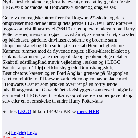
Nyd et tryllebindende og kreativt eventyr med at bygge den første
LEGO® klodsmodel af Hogwarts™-slottet og omgivelser.
Gengiv den magiske atmosfære fra Hogwarts™-slottet og dets
omgivelser med denne utroligt detaljerede LEGO® Harry Potter™
bygge- og udstillingsmodel (76419). Genoplev mindeværdige Harry
Potter-scener, mens du bygger hovedtårnet, astronomtårnet, storsalen
og bådehuset, gårdene, drivhusene, stierne og broerne samt
klippelandskabet og Den sorte sø. Genskab Hemmelighedernes
Kammer, rummet med de flyvende nøgler, eliksir-klasselokalet og
skakbræt-kammeret, alle med øjeblikkeligt genkendelige detaljer.
Skabt til udstillingFind trinvis vejledning i æsken og i LEGO
Builder appen. Tilføj det klodsbyggede Durmstrang-skib,
Beauxbatons-kareten og en Ford Anglia i grenene på Slagpoplen
samt en minifigur af Hogwarts-arkitekten og en navneplade med
“Hogwarts Castle” som prikken over i’et på en fortryllende
udstillingsgenstand. GaveidéDet klodsbyggede samlersæt indgår i et
sortiment af LEGO sæt til voksne, og vil være en super gave til dig
selv eller en overraskelse til andre Harry Potter-fans.
Set hos
LEGO
til kun 1349.95 KR se
mere HER
Tag
Legetøj
Lego
Previous post