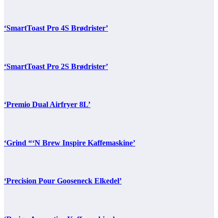
‘SmartToast Pro 4S Brødrister’
‘SmartToast Pro 2S Brødrister’
‘Premio Dual Airfryer 8L’
‘Grind “‘N Brew Inspire Kaffemaskine’
‘Precision Pour Gooseneck Elkedel’