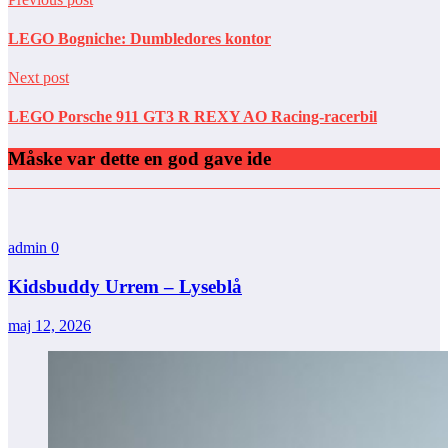
LEGO Bogniche: Dumbledores kontor
Next post
LEGO Porsche 911 GT3 R REXY AO Racing-racerbil
Måske var dette en god gave ide
admin
0
Kidsbuddy Urrem – Lyseblå
maj 12, 2026