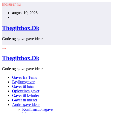
Videre
Indlæser nu
til
august 10, 2026
indhold
Thegiftbox.Dk
Gode og sjove gave ideer
Thegiftbox.Dk
Gode og sjove gave ideer
Gaver fra Temu
Bryllupsgaver
Gaver til børn
Oplevelses gaver
Gaver til kvinder
Gaver til mænd
Andre gave ideer
Konfirmationsgave