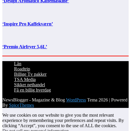
‘Design Aromatico Kaffemaskine’
‘Inspire Pro Kaffekværn’
‘Premio Airfryer 5,6L’
Lån
Roadtrip
Billige Tv pakker
TSA Media
Sikker nethandel
Få en billig hverdag
NewsBlogger - Magazine & Blog
WordPress
Tema 2026 | Powered
By
SpiceThemes
We use cookies on our website to give you the most relevant
experience by remembering your preferences and repeat visits. By
clicking “Accept”, you consent to the use of ALL the cookies.
Do not sell my personal information
.