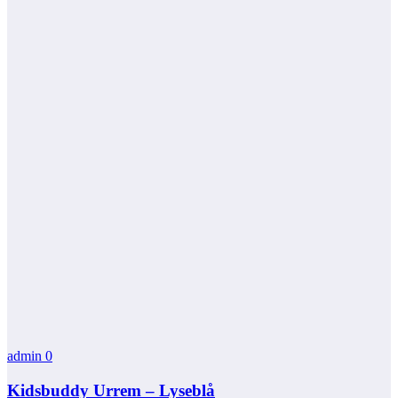
admin
0
Kidsbuddy Urrem – Lyseblå