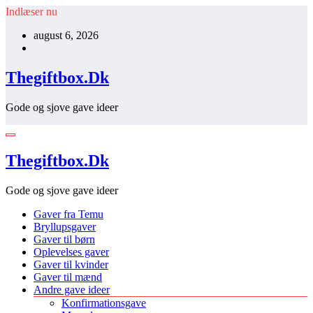
Videre
Indlæser nu
til
august 6, 2026
indhold
Thegiftbox.Dk
Gode og sjove gave ideer
Thegiftbox.Dk
Gode og sjove gave ideer
Gaver fra Temu
Bryllupsgaver
Gaver til børn
Oplevelses gaver
Gaver til kvinder
Gaver til mænd
Andre gave ideer
Konfirmationsgave