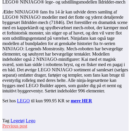
LEGO® NINJAGO® lege- og udstillingsmodellen Ildridder-mech
Ældre NINJAGO® fans fra 14 år kan udvide deres samling af
LEGO® NINJAGO modeller med det flotte og yderst detaljerede
byggesæt Ildridder-mech (71846). Det forestiller en dramatisk scene
med en kappeklædt og spydbevæbnet mech-robot, der kæmper mod
et forhistorisk monster, sin stiger op af havet, og den vil være flot
som udstillingsgenstand på værelset. Ninjafans kan også tage
modellen af bundpladen for at genskabe historier fra tv-serien
NINJAGO: Legends Monstrosity. Mech-robotten har bevægelige
elementer, og søuhyret har bevægelige tentakler. Modellen
indeholder også 2 NINJAGO-minifigurer: Kai med et magisk
sværd, som kan sidde i robottens bryst, og en fisker med en pagaj i
en båd. Det øvrige LEGO NINJAGO sortiment af samlesæt (sælges
separat) omfatter drager, fartøjer og templer, som fans kan bruge til
eventyrlig rolleleg med deres helte. Alle ninja-legesættene kan
bygges med LEGO Builder appen, som guider dig på et nemt og
intuitivt byggeeventyr. Sættet indeholder 996 elementer.
Set hos
LEGO
til kun 999.95 KR se
mere HER
Tag
Legetøj
Lego
Previous post