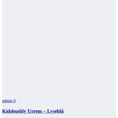
admin
0
Kidsbuddy Urrem – Lyseblå