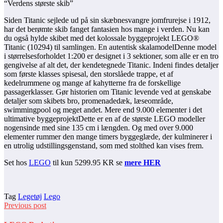
“Verdens største skib”
Siden Titanic sejlede ud på sin skæbnesvangre jomfrurejse i 1912,
har det berømte skib fanget fantasien hos mange i verden. Nu kan
du også hylde skibet med det kolossale byggeprojekt LEGO®
Titanic (10294) til samlingen. En autentisk skalamodelDenne model
i størrelsesforholdet 1:200 er designet i 3 sektioner, som alle er en tro
gengivelse af alt det, der kendetegnede Titanic. Indeni findes detaljer
som første klasses spisesal, den storslåede trappe, et af
kedelrummene og mange af kahytterne fra de forskellige
passagerklasser. Gør historien om Titanic levende ved at genskabe
detaljer som skibets bro, promenadedæk, læseområde,
swimmingpool og meget andet. Mere end 9.000 elementer i det
ultimative byggeprojektDette er en af de største LEGO modeller
nogensinde med sine 135 cm i længden. Og med over 9.000
elementer rummer den mange timers byggeglæde, der kulminerer i
en utrolig udstillingsgenstand, som med stolthed kan vises frem.
Set hos
LEGO
til kun 5299.95 KR se
mere HER
Tag
Legetøj
Lego
Previous post