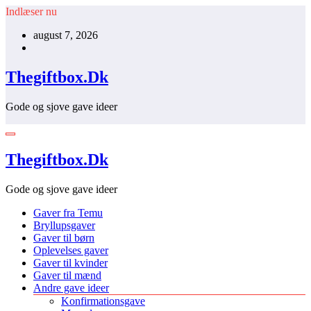
Videre
Indlæser nu
til
august 7, 2026
indhold
Thegiftbox.Dk
Gode og sjove gave ideer
Thegiftbox.Dk
Gode og sjove gave ideer
Gaver fra Temu
Bryllupsgaver
Gaver til børn
Oplevelses gaver
Gaver til kvinder
Gaver til mænd
Andre gave ideer
Konfirmationsgave