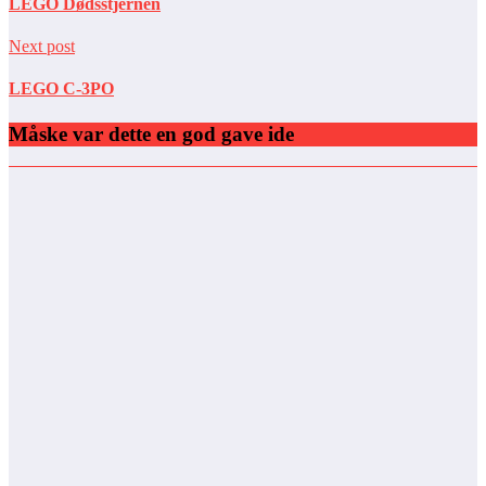
LEGO Dødsstjernen
Next post
LEGO C-3PO
Måske var dette en god gave ide