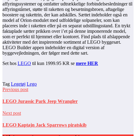
affyringssystemer og omfatter udtrækkelige forbindelsesledninger til
affyringstårnet, støtte til raketten og besætningsbroen, aftagelige
boostere og rakettrin, der kan adskilles. Sættet indeholder også en
model af Orion-modulet med udfoldelige solpaneler, som kan
placeres inde i raketten eller på en separat udstillingsstand. En trykt
faktaplade sætter prikken over i’et på denne imponerende model,
som er perfekt til hjemmet eller kontoret. Find plads til afslappende
aktiviteter med det inspirerende sortiment af LEGO byggesæt.
LEGO Builder appen indeholder en digital version af
byggevejledningen, der følger med dette sæt.
Set hos
LEGO
til kun 1999.95 KR se
mere HER
Tag
Legetøj
Lego
Previous post
LEGO Jurassic Park Jeep Wrangler
Next post
LEGO Kaptajn Jack Sparrows piratskib