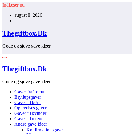
Videre
Indlæser nu
til
august 8, 2026
indhold
Thegiftbox.Dk
Gode og sjove gave ideer
Thegiftbox.Dk
Gode og sjove gave ideer
Gaver fra Temu
Bryllupsgaver
Gaver til børn
Oplevelses gaver
Gaver til kvinder
Gaver til mænd
Andre gave ideer
Konfirmationsgave