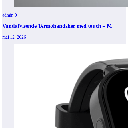
admin
0
Vandafvisende Termohandsker med touch – M
maj 12, 2026