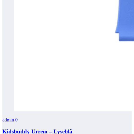
admin
0
Kidsbuddy Urrem – Lyseblå