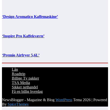
‘Design Aromatico Kaffemaskine’
‘Inspire Pro Kaffekværn’
‘Premio Airfryer 5,6L’
Lån
Roadtrip
Billige Tv pakker
TSA Media
Sikker nethandel
Få en billig hverdag
NewsBlogger - Magazine & Blog
WordPress
Tema 2026 | Powered
By
SpiceThemes