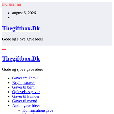
Videre
Indlæser nu
til
august 6, 2026
indhold
Thegiftbox.Dk
Gode og sjove gave ideer
Thegiftbox.Dk
Gode og sjove gave ideer
Gaver fra Temu
Bryllupsgaver
Gaver til børn
Oplevelses gaver
Gaver til kvinder
Gaver til mænd
Andre gave ideer
Konfirmationsgave