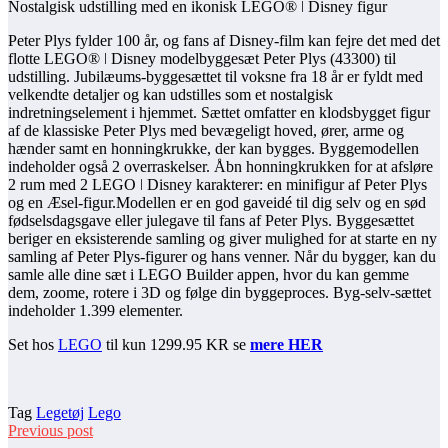
Nostalgisk udstilling med en ikonisk LEGO® ǀ Disney figur
Peter Plys fylder 100 år, og fans af Disney-film kan fejre det med det
flotte LEGO® ǀ Disney modelbyggesæt Peter Plys (43300) til
udstilling. Jubilæums-byggesættet til voksne fra 18 år er fyldt med
velkendte detaljer og kan udstilles som et nostalgisk
indretningselement i hjemmet. Sættet omfatter en klodsbygget figur
af de klassiske Peter Plys med bevægeligt hoved, ører, arme og
hænder samt en honningkrukke, der kan bygges. Byggemodellen
indeholder også 2 overraskelser. Åbn honningkrukken for at afsløre
2 rum med 2 LEGO ǀ Disney karakterer: en minifigur af Peter Plys
og en Æsel-figur.Modellen er en god gaveidé til dig selv og en sød
fødselsdagsgave eller julegave til fans af Peter Plys. Byggesættet
beriger en eksisterende samling og giver mulighed for at starte en ny
samling af Peter Plys-figurer og hans venner. Når du bygger, kan du
samle alle dine sæt i LEGO Builder appen, hvor du kan gemme
dem, zoome, rotere i 3D og følge din byggeproces. Byg-selv-sættet
indeholder 1.399 elementer.
Set hos
LEGO
til kun 1299.95 KR se
mere HER
Tag
Legetøj
Lego
Previous post