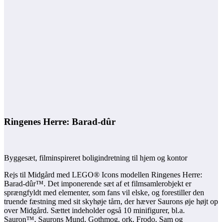
Ringenes Herre: Barad-dûr
Byggesæt, filminspireret boligindretning til hjem og kontor
Rejs til Midgård med LEGO® Icons modellen Ringenes Herre:
Barad-dûr™. Det imponerende sæt af et filmsamlerobjekt er
sprængfyldt med elementer, som fans vil elske, og forestiller den
truende fæstning med sit skyhøje tårn, der hæver Saurons øje højt op
over Midgård. Sættet indeholder også 10 minifigurer, bl.a.
Sauron™, Saurons Mund, Gothmog, ork, Frodo, Sam og