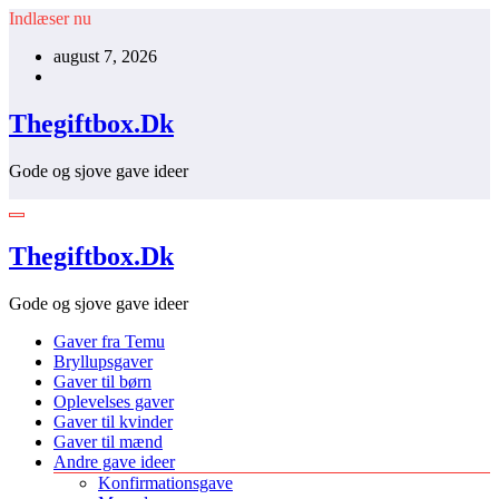
Videre
Indlæser nu
til
august 7, 2026
indhold
Thegiftbox.Dk
Gode og sjove gave ideer
Thegiftbox.Dk
Gode og sjove gave ideer
Gaver fra Temu
Bryllupsgaver
Gaver til børn
Oplevelses gaver
Gaver til kvinder
Gaver til mænd
Andre gave ideer
Konfirmationsgave