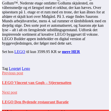
Gollum™. Nederste etage omfatter Gollums skjulested, en
våbensmedje og et fængsel med et orkbur, der kan hæves. Over
spisestuen på 1. etage er et rum med en trone, der kan åbnes for at
afsløre et skjult kort over Midgård. På 3. etage findes Saurons
Munds arbejdsværelse, mens 4. sal rummer et tårnbibliotek med en
drejelig stige. Den sorte port er automatiseret, og Saurons øje kan
lyse – alt i alt en fængslende udstillingsgenstand. Udforsk det
inspirerende sortiment af kreative LEGO byggesæt til voksne.
LEGO Builder appen indeholder en digital version af
byggevejledningen, der følger med dette sæt.
Set hos
LEGO
til kun 3599.95 KR se
mere HER
Tag
Legetøj
Lego
Previous post
LEGO Vincent van Gogh – Stjernenatten
Next post
LEGO Den flydende restaurant Baratie