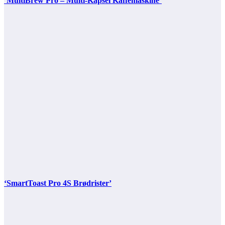
‘MultiBrew Pro – Multi-Kapsel Kaffemaskine’
‘SmartToast Pro 4S Brødrister’