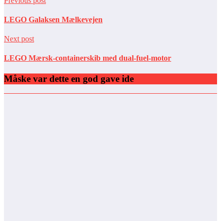
Previous post
LEGO Galaksen Mælkevejen
Next post
LEGO Mærsk-containerskib med dual-fuel-motor
Måske var dette en god gave ide