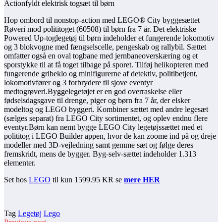
Actionfyldt elektrisk togsæt til børn
Hop ombord til nonstop-action med LEGO® City byggesættet
Røveri mod polititoget (60508) til børn fra 7 år. Det elektriske
Powered Up-toglegetøj til børn indeholder et fungerende lokomotiv
og 3 blokvogne med fængselscelle, pengeskab og rallybil. Sættet
omfatter også en oval togbane med jernbaneoverskæring og et
sporstykke til at få toget tilbage på sporet. Tilføj helikopteren med
fungerende gribeklo og minifigurerne af detektiv, politibetjent,
lokomotivfører og 3 forbrydere til sjove eventyr
medtogrøveri.Byggelegetøjet er en god overraskelse eller
fødselsdagsgave til drenge, piger og børn fra 7 år, der elsker
modeltog og LEGO byggeri. Kombiner sættet med andre legesæt
(sælges separat) fra LEGO City sortimentet, og oplev endnu flere
eventyr.Børn kan nemt bygge LEGO City legetøjssættet med et
polititog i LEGO Builder appen, hvor de kan zoome ind på og dreje
modeller med 3D-vejledning samt gemme sæt og følge deres
fremskridt, mens de bygger. Byg-selv-sættet indeholder 1.313
elementer.
Set hos
LEGO
til kun 1599.95 KR se
mere HER
Tag
Legetøj
Lego