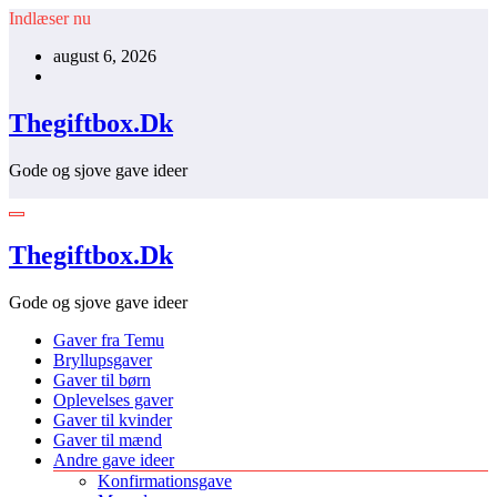
Videre
Indlæser nu
til
august 6, 2026
indhold
Thegiftbox.Dk
Gode og sjove gave ideer
Thegiftbox.Dk
Gode og sjove gave ideer
Gaver fra Temu
Bryllupsgaver
Gaver til børn
Oplevelses gaver
Gaver til kvinder
Gaver til mænd
Andre gave ideer
Konfirmationsgave