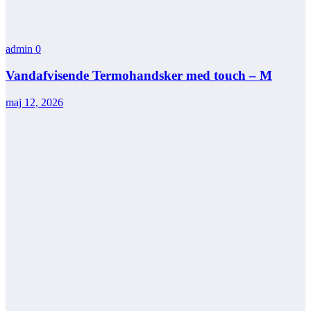
admin
0
Vandafvisende Termohandsker med touch – M
maj 12, 2026