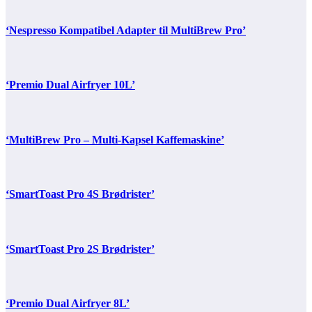
‘Nespresso Kompatibel Adapter til MultiBrew Pro’
‘Premio Dual Airfryer 10L’
‘MultiBrew Pro – Multi-Kapsel Kaffemaskine’
‘SmartToast Pro 4S Brødrister’
‘SmartToast Pro 2S Brødrister’
‘Premio Dual Airfryer 8L’