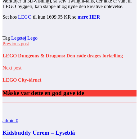
værktøjer til 3D-visning), så selv Twilight-fans, der ikke er vant til
LEGO byggeri, kan slappe af og nyde den kreative oplevelse.
Set hos
LEGO
til kun 1699.95 KR se
mere HER
Tag
Legetøj
Lego
Previous post
LEGO Dungeons & Dragons: Den røde drages fortælling
Next post
LEGO City-tårnet
Måske var dette en god gave ide
admin
0
Kidsbuddy Urrem – Lyseblå