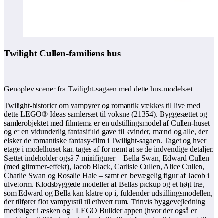
Twilight Cullen-familiens hus
Genoplev scener fra Twilight-sagaen med dette hus-modelsæt
Twilight-historier om vampyrer og romantik vækkes til live med
dette LEGO® Ideas samlersæt til voksne (21354). Byggesættet og
samlerobjektet med filmtema er en udstillingsmodel af Cullen-huset
og er en vidunderlig fantasifuld gave til kvinder, mænd og alle, der
elsker de romantiske fantasy-film i Twilight-sagaen. Taget og hver
etage i modelhuset kan tages af for nemt at se de indvendige detaljer.
Sættet indeholder også 7 minifigurer – Bella Swan, Edward Cullen
(med glimmer-effekt), Jacob Black, Carlisle Cullen, Alice Cullen,
Charlie Swan og Rosalie Hale – samt en bevægelig figur af Jacob i
ulveform. Klodsbyggede modeller af Bellas pickup og et højt træ,
som Edward og Bella kan klatre op i, fuldender udstillingsmodellen,
der tilfører flot vampyrstil til ethvert rum. Trinvis byggevejledning
medfølger i æsken og i LEGO Builder appen (hvor der også er