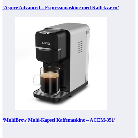
‘Aspire Advanced – Espressomaskine med Kaffekværn’
‘MultiBrew Multi-Kapsel Kaffemaskine – ACEM-351’