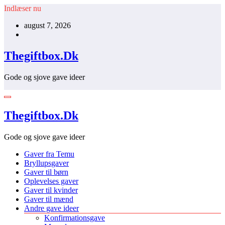
Videre
Indlæser nu
til
august 7, 2026
indhold
Thegiftbox.Dk
Gode og sjove gave ideer
Thegiftbox.Dk
Gode og sjove gave ideer
Gaver fra Temu
Bryllupsgaver
Gaver til børn
Oplevelses gaver
Gaver til kvinder
Gaver til mænd
Andre gave ideer
Konfirmationsgave