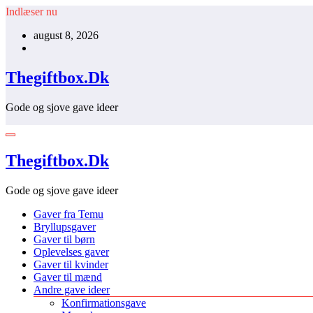
Videre
Indlæser nu
til
august 8, 2026
indhold
Thegiftbox.Dk
Gode og sjove gave ideer
Thegiftbox.Dk
Gode og sjove gave ideer
Gaver fra Temu
Bryllupsgaver
Gaver til børn
Oplevelses gaver
Gaver til kvinder
Gaver til mænd
Andre gave ideer
Konfirmationsgave