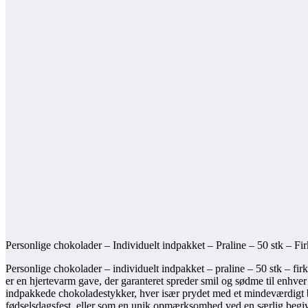
Personlige chokolader – Individuelt indpakket – Praline – 50 stk – Fir
Personlige chokolader – individuelt indpakket – praline – 50 stk – firk
er en hjertevarm gave, der garanteret spreder smil og sødme til enhver
indpakkede chokoladestykker, hver især prydet med et mindeværdigt bill
fødselsdagsfest, eller som en unik opmærksomhed ved en særlig begiven