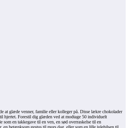
åde at glæde venner, familie eller kolleger på. Disse lækre chokolader
l hjertet. Forestil dig glæden ved at modtage 50 individuelt
le som en takkegave til en ven, en sød overraskelse til en
n betænksom gestus til mors dag, eller som en lille julehilsen til