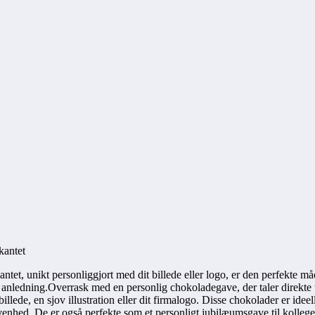
kantet
antet, unikt personliggjort med dit billede eller logo, er den perfekte m
 anledning.Overrask med en personlig chokoladegave, der taler direkte ti
ede, en sjov illustration eller dit firmalogo. Disse chokolader er ideel
hed. De er også perfekte som et personligt jubilæumsgave til kolleger, e