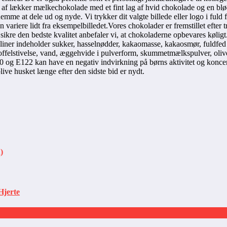
t af lækker mælkechokolade med et fint lag af hvid chokolade og en bl
mme at dele ud og nyde. Vi trykker dit valgte billede eller logo i fuld f
variere lidt fra eksempelbilledet.Vores chokolader er fremstillet efter 
or at sikre den bedste kvalitet anbefaler vi, at chokoladerne opbevares k
aliner indeholder sukker, hasselnødder, kakaomasse, kakaosmør, fuldfed 
kartoffelstivelse, vand, æggehvide i pulverform, skummetmælkspulver, ol
 og E122 kan have en negativ indvirkning på børns aktivitet og konce
blive husket længe efter den sidste bid er nydt.
)
Hjerte