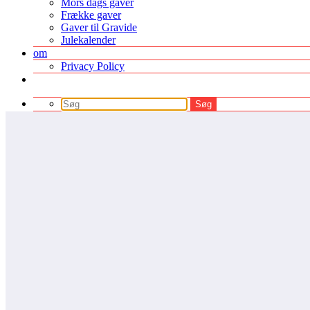
Mors dags gaver
Frække gaver
Gaver til Gravide
Julekalender
om
Privacy Policy