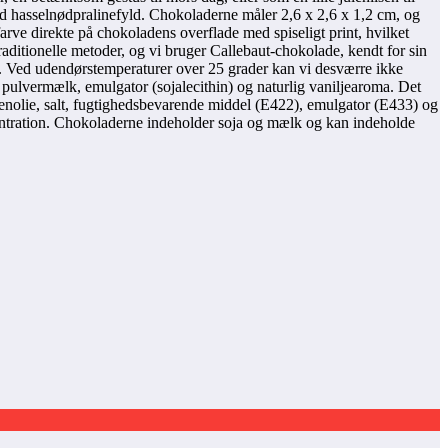
ød hasselnødpralinefyld. Chokoladerne måler 2,6 x 2,6 x 1,2 cm, og
arve direkte på chokoladens overflade med spiseligt print, hvilket
traditionelle metoder, og vi bruger Callebaut-chokolade, kendt for sin
øligt. Ved udendørstemperaturer over 25 grader kan vi desværre ikke
pulvermælk, emulgator (sojalecithin) og naturlig vaniljearoma. Det
ivenolie, salt, fugtighedsbevarende middel (E422), emulgator (E433) og
ntration. Chokoladerne indeholder soja og mælk og kan indeholde