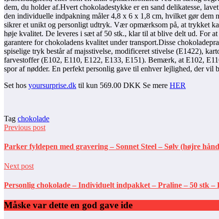
dem, du holder af.Hvert chokoladestykke er en sand delikatesse, lave
den individuelle indpakning måler 4,8 x 6 x 1,8 cm, hvilket gør dem ne
sikrer et unikt og personligt udtryk. Vær opmærksom på, at trykket kan 
høje kvalitet. De leveres i sæt af 50 stk., klar til at blive delt ud. F
garantere for chokoladens kvalitet under transport.Disse chokoladepr
spiselige tryk består af majsstivelse, modificeret stivelse (E1422), 
farvestoffer (E102, E110, E122, E133, E151). Bemærk, at E102, E110
spor af nødder. En perfekt personlig gave til enhver lejlighed, der vil 
Set hos
yoursurprise.dk
til kun 569.00 DKK Se mere
HER
Tag
chokolade
Previous post
Parker fyldepen med gravering – Sonnet Steel – Sølv (højre hånd
Next post
Personlig chokolade – Individuelt indpakket – Praline – 50 stk – 
Måske var dette en god gave ide