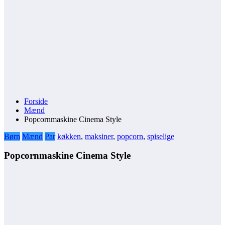
Forside
Mænd
Popcornmaskine Cinema Style
Børn
Mænd
Par
køkken
,
maksiner
,
popcorn
,
spiselige
Popcornmaskine Cinema Style