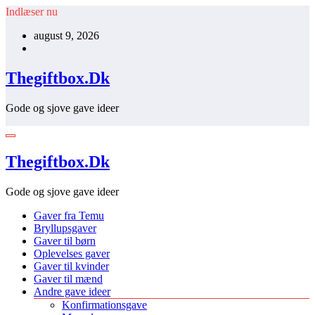
Videre
Indlæser nu
til
august 9, 2026
indhold
Thegiftbox.Dk
Gode og sjove gave ideer
Thegiftbox.Dk
Gode og sjove gave ideer
Gaver fra Temu
Bryllupsgaver
Gaver til børn
Oplevelses gaver
Gaver til kvinder
Gaver til mænd
Andre gave ideer
Konfirmationsgave