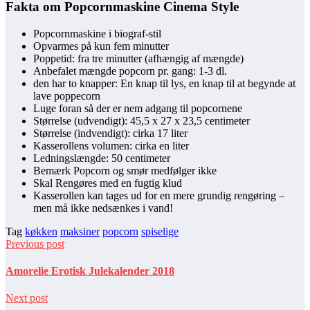
Fakta om Popcornmaskine Cinema Style
Popcornmaskine i biograf-stil
Opvarmes på kun fem minutter
Poppetid: fra tre minutter (afhængig af mængde)
Anbefalet mængde popcorn pr. gang: 1-3 dl.
den har to knapper: En knap til lys, en knap til at begynde at
lave poppecorn
Luge foran så der er nem adgang til popcornene
Størrelse (udvendigt): 45,5 x 27 x 23,5 centimeter
Størrelse (indvendigt): cirka 17 liter
Kasserollens volumen: cirka en liter
Ledningslængde: 50 centimeter
Bemærk Popcorn og smør medfølger ikke
Skal Rengøres med en fugtig klud
Kasserollen kan tages ud for en mere grundig rengøring –
men må ikke nedsænkes i vand!
Tag
køkken
maksiner
popcorn
spiselige
Previous post
Amorelie Erotisk Julekalender 2018
Next post