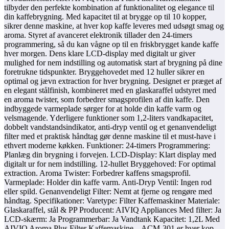
tilbyder den perfekte kombination af funktionalitet og elegance til
din kaffebrygning. Med kapacitet til at brygge op til 10 kopper,
sikrer denne maskine, at hver kop kaffe leveres med udsøgt smag og
aroma. Styret af avanceret elektronik tillader den 24-timers
programmering, så du kan vågne op til en friskbrygget kande kaffe
hver morgen. Dens klare LCD-display med digitalt ur giver
mulighed for nem indstilling og automatisk start af brygning på dine
foretrukne tidspunkter. Bryggehovedet med 12 huller sikrer en
optimal og jævn extraction for hver brygning. Designet er præget af
en elegant stålfinish, kombineret med en glaskaraffel udstyret med
en aroma twister, som forbedrer smagsprofilen af din kaffe. Den
indbyggede varmeplade sørger for at holde din kaffe varm og
velsmagende. Yderligere funktioner som 1,2-liters vandkapacitet,
dobbelt vandstandsindikator, anti-dryp ventil og et genanvendeligt
filter med et praktisk håndtag gør denne maskine til et must-have i
ethvert moderne køkken. Funktioner: 24-timers Programmering:
Planlæg din brygning i forvejen. LCD-Display: Klart display med
digitalt ur for nem indstilling. 12-hullet Bryggehoved: For optimal
extraction. Aroma Twister: Forbedrer kaffens smagsprofil.
Varmeplade: Holder din kaffe varm. Anti-Dryp Ventil: Ingen rod
eller spild. Genanvendeligt Filter: Nemt at fjerne og rengøre med
håndtag. Specifikationer: Varetype: Filter Kaffemaskiner Materiale:
Glaskaraffel, stål & PP Producent: AIVIQ Appliances Med filter: Ja
LCD-skærm: Ja Programmerbar: Ja Vandtank Kapacitet: 1,2L Med
AIVIQ Aroma Plus Filter Kaffemaskine – ACM-301 er hver kop