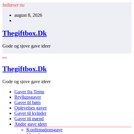
Videre
Indlæser nu
til
august 8, 2026
indhold
Thegiftbox.Dk
Gode og sjove gave ideer
Thegiftbox.Dk
Gode og sjove gave ideer
Gaver fra Temu
Bryllupsgaver
Gaver til børn
Oplevelses gaver
Gaver til kvinder
Gaver til mænd
Andre gave ideer
Konfirmationsgave