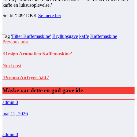
kaffe en luksusoplevelse.’
Set til ‘509’ DKK
Se mere her
Tag
'Filter Kaffemaskine'
Bryllupsgave
kaffe
Kaffemaskine
Previous post
‘Design Aromatico Kaffemaskine’
Next post
‘Premio Airfryer 5,6L’
Måske var dette en god gave ide
admin
0
maj 12, 2026
admin
0